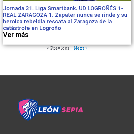
Jornada 31. Liga Smartbank. UD LOGROÑÉS 1-
REAL ZARAGOZA 1. Zapater nunca se rinde y su
heroica rebeldía rescata al Zaragoza de la
catástrofe en Logroño
Ver más
« Previous
Next »