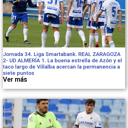
Jornada 34. Liga Smartabank. REAL ZARAGOZA
2- UD ALMERÍA 1. La buena estrella de Azón y el
taco largo de Villalba acercan la permanencia a
siete puntos
Ver más