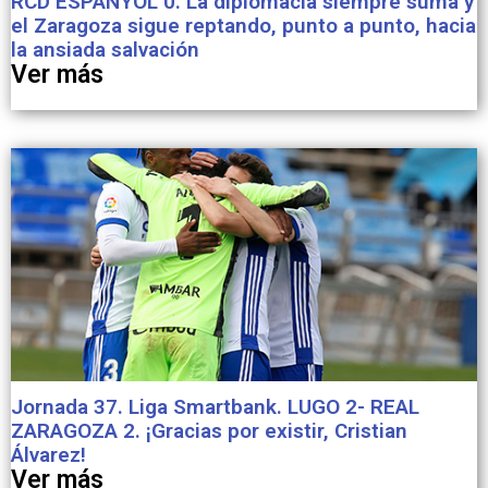
RCD ESPANYOL 0. La diplomacia siempre suma y
el Zaragoza sigue reptando, punto a punto, hacia
la ansiada salvación
Ver más
Jornada 37. Liga Smartbank. LUGO 2- REAL
ZARAGOZA 2. ¡Gracias por existir, Cristian
Álvarez!
Ver más