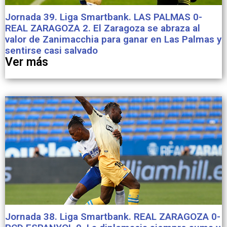
Jornada 39. Liga Smartbank. LAS PALMAS 0-
REAL ZARAGOZA 2. El Zaragoza se abraza al
valor de Zanimacchia para ganar en Las Palmas y
sentirse casi salvado
Ver más
Jornada 38. Liga Smartbank. REAL ZARAGOZA 0-