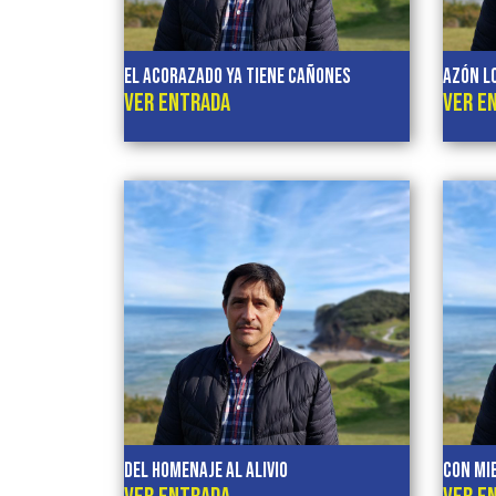
EL ACORAZADO YA TIENE CAÑONES
AZÓN L
VER ENTRADA
VER E
Del homenaje al alivio
Con mie