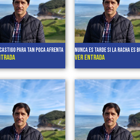
castigo para tan poca afrenta
NUNCA ES TARDE SI LA RACHA ES 
NTRADA
VER ENTRADA