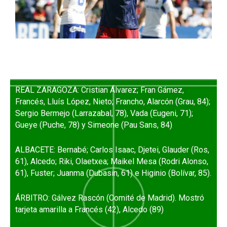
REAL ZARAGOZA: Cristian Álvarez; Fran Gámez,
Francés, Lluís López, Nieto; Francho, Alarcón (Grau, 84);
Sergio Bermejo (Larrazabal, 78), Vada (Eugeni, 71);
Gueye (Puche, 78) y Simeone (Pau Sans, 84)
ALBACETE: Bernabé; Carlos Isaac, Djetei, Glauder (Ros,
61), Alcedo; Riki, Olaetxea; Maikel Mesa (Rodri Alonso,
61), Fuster; Juanma (Dubasin, 61) e Higinio (Bolívar, 85).
ÁRBITRO: Gálvez Rascón (Comité de Madrid). Mostró
tarjeta amarilla a Francés (42), Alcedo (89)