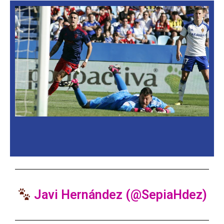
Javi Hernández (@SepiaHdez)