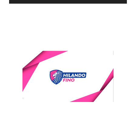
de
audio